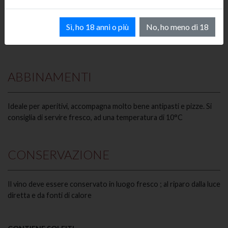
Di un bel colore giallo paglierino; al naso il profumo è fresco e
Sì, ho 18 anni o più
No, ho meno di 18
delicato con sentori frutta gialla; al palato il sapore è fresco,
morbido ed elegante. Leggermente vivace
ABBINAMENTI
Ideale per aperitivi, accompagna molto bene antipasti e pizze. Si
consiglia di servire fresco, ad una temperatura di 10°C
CONSERVAZIONE
Il vino deve essere conservato in luogo fresco ; al riparo dalla luce
diretta e da fonti di calore