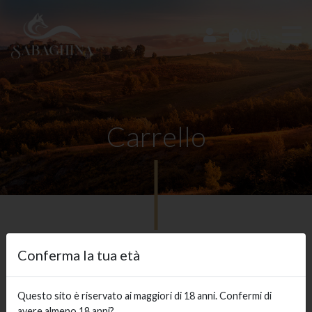
(0)
Carrello
Conferma la tua età
Nessun Prodotto nel carrello
Questo sito è riservato ai maggiori di 18 anni. Confermi di
avere almeno 18 anni?