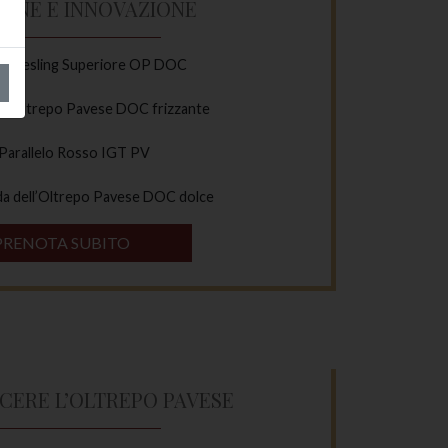
IONE E INNOVAZIONE
 Riesling Superiore OP DOC
’Oltrepo Pavese DOC frizzante
Parallelo Rosso IGT PV
da dell’Oltrepo Pavese DOC dolce
PRENOTA SUBITO
CERE L’OLTREPO PAVESE