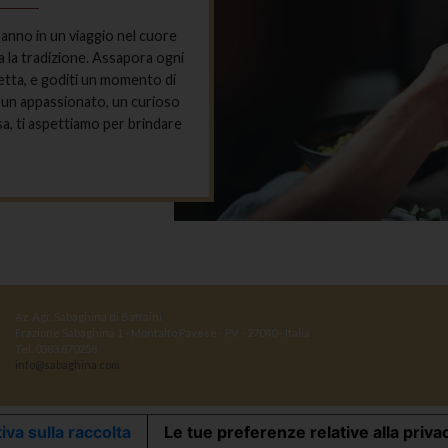
anno in un viaggio nel cuore
ra la tradizione. Assapora ogni
chetta, e goditi un momento di
sia un appassionato, un curioso
a, ti aspettiamo per brindare
Az. Agr. Sabaghina di Battaini
Frazione Sabaghina 1 - Montalto Pavese - PV - 27040 - Italia
Tel. 0383.870258
info@sabaghina.com
iva sulla raccolta
Le tue preferenze relative alla priva