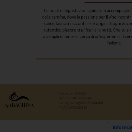
Le nostre degustazioni guidate ti accompagner
della cantina, dove la passione per il vino incont
calice, lasciati raccontare le origini di ogni eti
autentico piacere tra i filari e le botti. Che tu 
o semplicemente in cerca di un’esperienza divers
insieme.
Copyright © 2020
Tutti i diritti riservati.
Az. Agr. Sabaghina di Battaini
P.IVA 01905420186
Informat