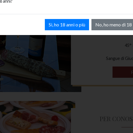
8 anni?
TRADIZ
18 CARATI
Sì, ho 18 anni o più
No, ho meno di 18
BONARDA dell
45° 
Sangue di Giu
PER CONOS