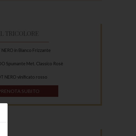
IL TRICOLORE
NERO in Bianco Frizzante
Spumante Met. Classico Rosè
T NERO vinificato rosso
PRENOTA SUBITO