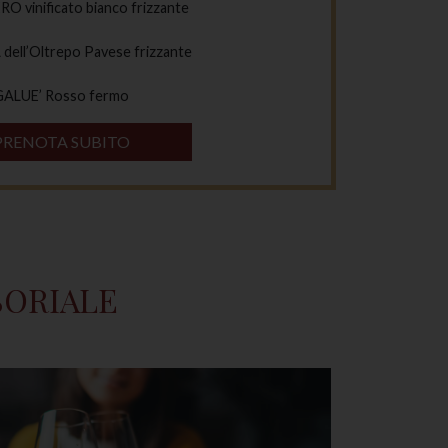
O vinificato bianco frizzante
ell’Oltrepo Pavese frizzante
GALUE’ Rosso fermo
PRENOTA SUBITO
SORIALE