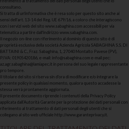
riferimento al trattamento dei dati personali degli utenti che lo
consultano.
Si tratta di un'informativa che è resa solo per questo sito anche ai
sensi dell'art. 13-14 del Reg. UE 679/16, a coloro che interagiscono
con i servizi web del sito www.sabaghina.com accessibili per via
telematica a partire dall'indirizzo www.sabaghina.com.
Il negozio on-line con riferimento al dominio di questo sito è di
proprietà esclusiva della società Azienda Agricola SABAGHINA S.S. DI
BATTAINI & C., Fraz. Sabaghina, 1, 27040 Montalto Pavese (PV),
P.IVA: 01905420186, e-mail: info@sabaghina.com e-mail pec:
az.agr.sabaghina@lamiapec.it in persona del suo legale rappresentante
pro tempore.
Il titolare del sito si riserva sin d'ora di modificare e/o integrare la
presente policy in qualsiasi momento, qualora questo accadesse la
stessa verrà prontamente aggiornata.
Il presente documento riprende i contenuti della Privacy Policy
applicata dall’Autorità Garante per la protezione dei dati personali con
riferimento al trattamento di dati personali degli utenti che si
collegano al sito web ufficiale http://www.garanteprivacy.it.
TITOLARE DEL TRATTAMENTO DEI DATI