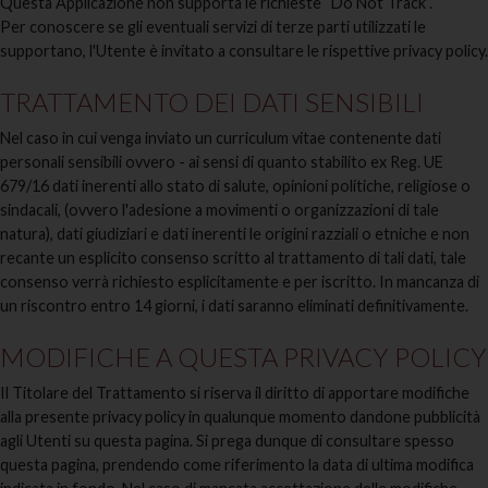
Questa Applicazione non supporta le richieste “Do Not Track”.
Per conoscere se gli eventuali servizi di terze parti utilizzati le
supportano, l'Utente è invitato a consultare le rispettive privacy policy.
TRATTAMENTO DEI DATI SENSIBILI
Nel caso in cui venga inviato un curriculum vitae contenente dati
personali sensibili ovvero - ai sensi di quanto stabilito ex Reg. UE
679/16 dati inerenti allo stato di salute, opinioni politiche, religiose o
sindacali, (ovvero l'adesione a movimenti o organizzazioni di tale
natura), dati giudiziari e dati inerenti le origini razziali o etniche e non
recante un esplicito consenso scritto al trattamento di tali dati, tale
consenso verrà richiesto esplicitamente e per iscritto. In mancanza di
un riscontro entro 14 giorni, i dati saranno eliminati definitivamente.
MODIFICHE A QUESTA PRIVACY POLICY
Il Titolare del Trattamento si riserva il diritto di apportare modifiche
alla presente privacy policy in qualunque momento dandone pubblicità
agli Utenti su questa pagina. Si prega dunque di consultare spesso
questa pagina, prendendo come riferimento la data di ultima modifica