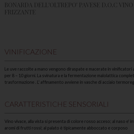
BONARDA DELL'OLTREPO' PAVESE D.O.C VINO
FRIZZANTE
VINIFICAZIONE
Le uve raccolte a mano vengono diraspate e macerate in vinificatori
per 8 – 10 giorni. La svinatura e la fermentazione malolattica complet
trasformazione . L' affinamento avviene in vasche di acciaio termore
CARATTERISTICHE SENSORIALI
Vino vivace, alla vista si presenta di colore rosso acceso; al naso e' 
aromi di frutti rossi; al palato è tipicamente abboccato e corposo