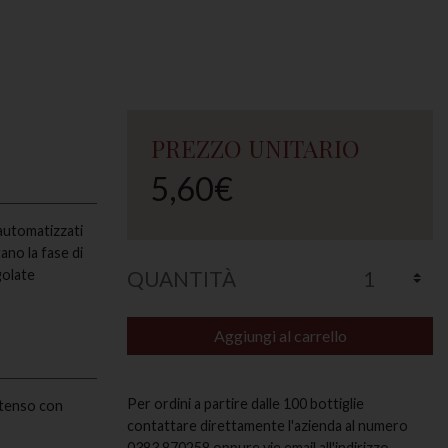
PREZZO UNITARIO
5,60€
 automatizzati
ano la fase di
QUANTITÀ
golate
Aggiungi al carrello
Per ordini a partire dalle 100 bottiglie
intenso con
contattare direttamente l'azienda al numero
0383.870258 oppure vie email all'indirizzo