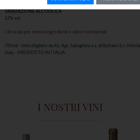
GRADAZIONE ALCOOLICA
12% vol
Clicca qui per elenco ingredienti e valori nutrizionali
750 ml - Imbottigliato da Az. Agr. Sabaghina s.s. di Battaini & c. Mont
Italy. - PRODOTTO IN ITALIA
I NOSTRI VINI