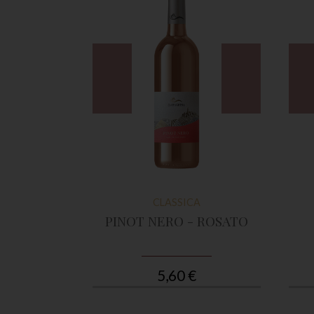
A
CLASSICA
NA
PINOT NERO - ROSATO
5,60 €