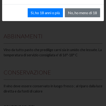
Alla vista si presenta vivace dal colore rosso intenso; al naso
Sì, ho 18 anni o più
No, ho meno di 18
prevalgono sentori erbacei con note fruttate ; al palato e'
armonico e di buon corpo
ABBINAMENTI
Vino da tutto pasto che predilige carni sia in umido che lessate. La
temperatura di servizio consigliata e' di 16°-18° C
CONSERVAZIONE
Il vino deve essere conservato in luogo fresco ; al riparo dalla luce
diretta e da fonti di calore