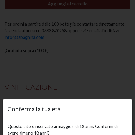
Aggiungi al carrello
Per ordini a partire dalle 100 bottiglie contattare direttamente
l'azienda al numero 0383.870258 oppure vie email all'indirizzo
info@sabaghina.com
(Gratuita sopra i 100 €)
VINIFICAZIONE
Le uve raccolte a mano subiscono una pressatura soffice ; il
Conferma la tua età
mosto che si ottiene viene fermentato a temperatura controllata
( 18°C). Dopo il primo travaso viene conservato sur lie, a bassa
temperatura, in vasche di acciaio
Questo sito è riservato ai maggiori di 18 anni. Confermi di
avere almeno 18 anni?